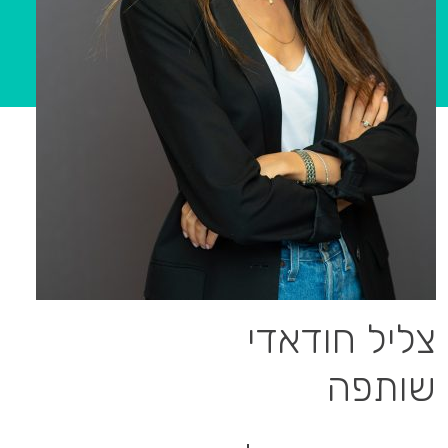
צליל חודאדי
שותפה